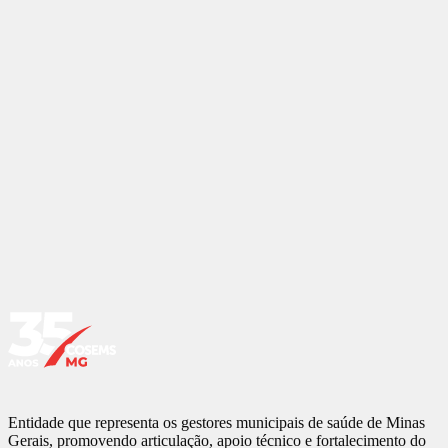
IBGE:
310620
Microrregião:
BELO HORIZONTE/NOVA LIMA/SANTA
LUZIA
Gestor municipal de saúde:
MIGUEL PAULO DUARTE NETO
Belo Horizonte
Belo Vale
Betim
Bonfim
Brumadinho
Caeté
Confins
Contagem
Crucilândia
Esmeraldas
Florestal
Ibirité
Igarapé
Itabirito
Jaboticatubas
Juatuba
Lagoa Santa
Mariana
Mário Campos
Mateus Leme
Matozinhos
Moeda
Nova Lima
Nova União
Ouro Preto
Pedro Leopoldo
Piedade Dos Gerais
Raposos
Ribeirão Das Neves
Rio Acima
Rio Manso
Sabará
Santa Luzia
Santana Do Riacho
São Joaquim De Bicas
São José Da Lapa
Sarzedo
Taquaraçu De Minas
Vespasiano
Entidade que representa os gestores municipais de saúde de Minas
Gerais, promovendo articulação, apoio técnico e fortalecimento do