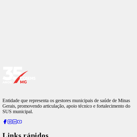
24/06
Coronel Fabriciano
21/07
Natalândia (Regional de Unaí)
22/07
Uberlândia
23/07
Uberaba
28/07
Pouso Alegre
29/07
Alfenas
30/07
Varginha
Entidade que representa os gestores municipais de saúde de Minas
Gerais, promovendo articulação, apoio técnico e fortalecimento do
SUS municipal.
Links rápidos